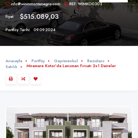
info@wininmontenegro.com
REF: WIMKO0303
$515.089,03
Fiyat:
Portföy Tarihi:
09.09.2024
Anasayfa
Portföy
Gayrimenkul
Rezidans
Miramare Kotor'da Lansman Fırsatı 2+1 Daireler
Satılık