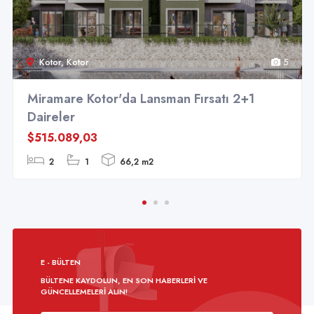
Kotor, Kotor
5
Miramare Kotor'da Lansman Fırsatı 2+1
Daireler
$515.089,03
2
1
66,2 m2
E - BÜLTEN
BÜLTENE KAYDOLUN, EN SON HABERLERI VE
GÜNCELLEMELERI ALIN!