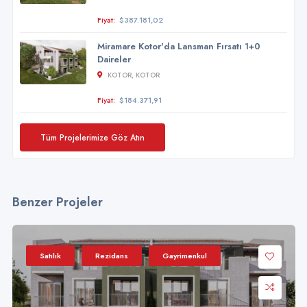
Fiyat:
$387.181,02
Miramare Kotor'da Lansman Fırsatı 1+0
Daireler
KOTOR, KOTOR
Fiyat:
$184.371,91
Tüm Projelerimize Göz Atın
Benzer Projeler
Satılık
Rezidans
Gayrimenkul