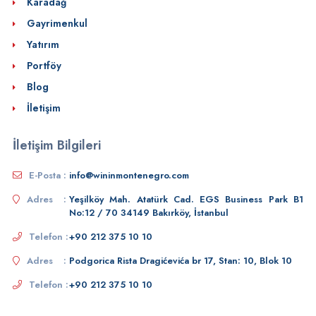
Karadağ
Gayrimenkul
Yatırım
Portföy
Blog
İletişim
İletişim Bilgileri
E-Posta :
info@wininmontenegro.com
Adres :
Yeşilköy Mah. Atatürk Cad. EGS Business Park B1
No:12 / 70 34149 Bakırköy, İstanbul
Telefon :
+90 212 375 10 10
Adres :
Podgorica Rista Dragićevića br 17, Stan: 10, Blok 10
Telefon :
+90 212 375 10 10