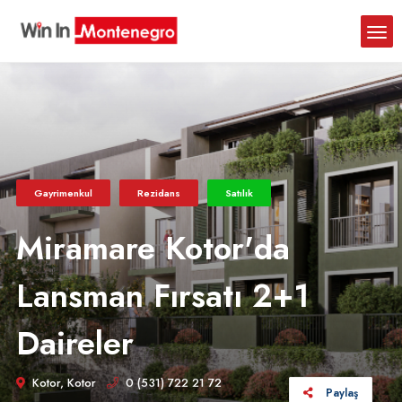
e
'); -->
" height="0" width="0" style="display:none;visibility:hidden">
Gayrimenkul
Rezidans
Satılık
Miramare Kotor'da
Lansman Fırsatı 2+1
Daireler
Kotor, Kotor
0 (531) 722 21 72
.
Paylaş